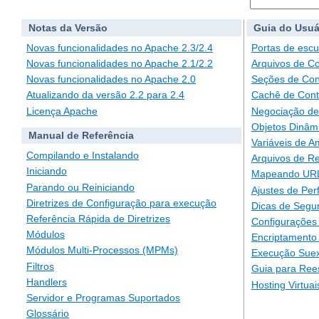
Notas da Versão
Guia do Usuá
Novas funcionalidades no Apache 2.3/2.4
Portas de escu
Novas funcionalidades no Apache 2.1/2.2
Arquivos de C
Novas funcionalidades no Apache 2.0
Seções de Con
Atualizando da versão 2.2 para 2.4
Cachê de Con
Licença Apache
Negociação de
Objetos Dinâm
Manual de Referência
Variáveis de A
Compilando e Instalando
Arquivos de Re
Iniciando
Mapeando URLs
Parando ou Reiniciando
Ajustes de Pe
Diretrizes de Configuração para execução
Dicas de Segu
Referência Rápida de Diretrizes
Configurações 
Módulos
Encriptamento
Módulos Multi-Processos (MPMs)
Execução Suex
Filtros
Guia para Ree
Handlers
Hosting Virtuai
Servidor e Programas Suportados
Glossário